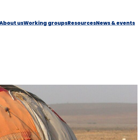
About us
Working groups
Resources
News & events